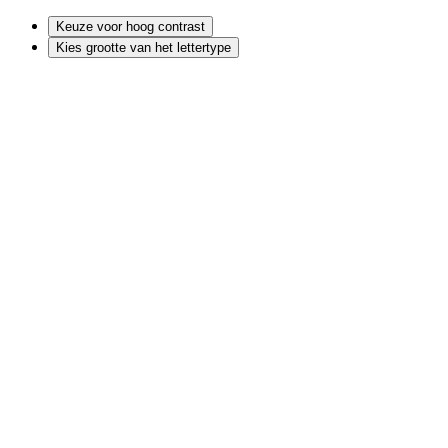
Keuze voor hoog contrast
Kies grootte van het lettertype
Ga
naar
de
inhoud