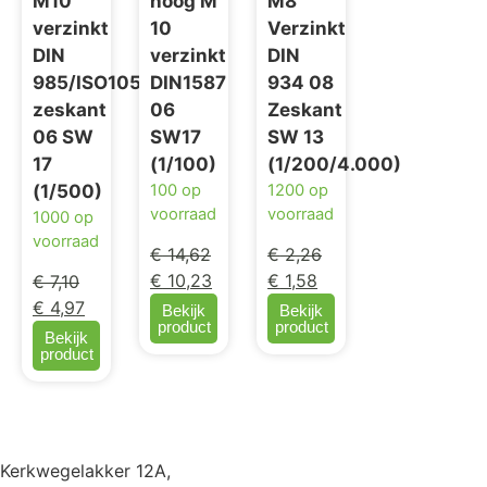
M10
hoog M
M8
verzinkt
10
Verzinkt
DIN
verzinkt
DIN
985/ISO10511
DIN1587
934 08
zeskant
06
Zeskant
06 SW
SW17
SW 13
17
(1/100)
(1/200/4.000)
100 op
1200 op
(1/500)
voorraad
voorraad
1000 op
voorraad
€
14,62
€
2,26
€
10,23
€
1,58
€
7,10
€
4,97
Bekijk
Bekijk
product
product
Bekijk
product
Kerkwegelakker 12A,